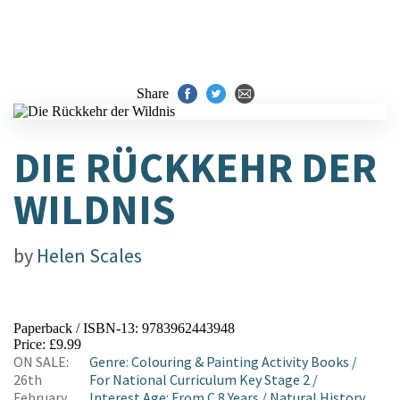
Share
DIE RÜCKKEHR DER
WILDNIS
by
Helen Scales
Paperback / ISBN-13:
9783962443948
Price: £9.99
ON SALE:
Genre
:
Colouring & Painting Activity Books
/
26th
For National Curriculum Key Stage 2
/
February
Interest Age: From C 8 Years
/
Natural History