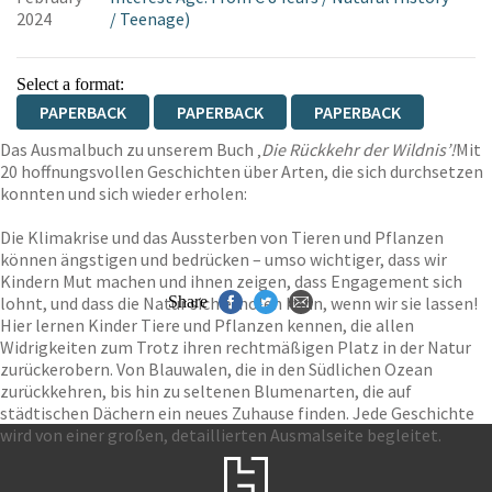
2024
/
Teenage)
Select a format:
PAPERBACK
PAPERBACK
PAPERBACK
Das Ausmalbuch zu unserem Buch ‚
Die Rückkehr der Wildnis’!
Mit
20 hoffnungsvollen Geschichten über Arten, die sich durchsetzen
konnten und sich wieder erholen:
Die Klimakrise und das Aussterben von Tieren und Pflanzen
können ängstigen und bedrücken – umso wichtiger, dass wir
Kindern Mut machen und ihnen zeigen, dass Engagement sich
lohnt, und dass die Natur sich erholen kann, wenn wir sie lassen!
Share
Hier lernen Kinder Tiere und Pflanzen kennen, die allen
Widrigkeiten zum Trotz ihren rechtmäßigen Platz in der Natur
zurückerobern. Von Blauwalen, die in den Südlichen Ozean
zurückkehren, bis hin zu seltenen Blumenarten, die auf
städtischen Dächern ein neues Zuhause finden. Jede Geschichte
wird von einer großen, detaillierten Ausmalseite begleitet.