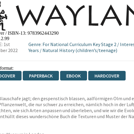
er / ISBN-13:
9783962443290
12.99
: 1st
Genre
:
For National Curriculum Key Stage 2
/
Intere
ber 2022
Years
/
Natural History (children’s/teenage)
 format:
DCOVER
PAPERBACK
EBOOK
HARDCOVER
auschafe jagt; den gespenstisch blassen, aalförmigen Olm und ei
Pflanzenwelt, die nur schwer zu erreichen, nämlich hoch in der Luft
möchten, wie sich Arten anpassen und überleben, und wie wir die Ev
enthüllt dieses wunderschöne Buch die Texturen und Muster der Nat