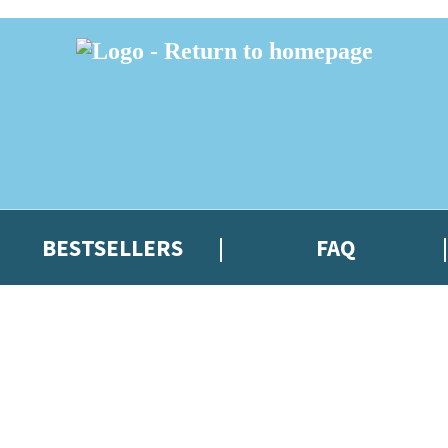
BESTSELLERS
FAQ
 or above and therefore you must be 13 years or over to sign up to our ne
t news!