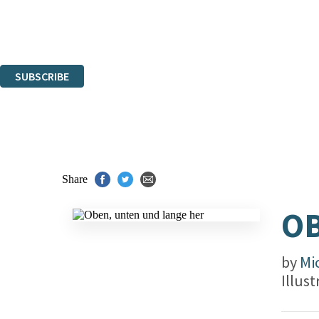
The data controller is
Hachette UK Limited
.
Read about how we’ll protect and use your data in our
Privacy Notices
You can unsubscribe at any time via the link in any email we send you.
SUBSCRIBE
Thank you. You are successfully signed up!
Share
OB
by
Mi
Illus