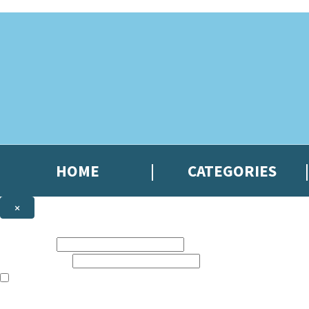
Skip to main content
HOME
CATEGORIES
×
NEWSLETTER SIGNUP
First name:
Email address:
The books featured on this site are aimed primarily at readers aged 13
Sign up to the Hachette Gifts newsletter to be the first to hear our lates