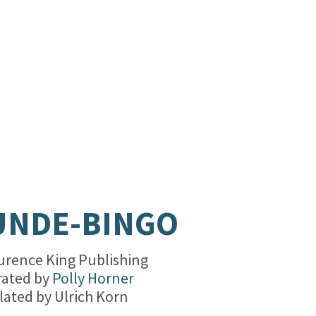
.
UNDE-BINGO
urence King Publishing
trated by
Polly Horner
lated by
Ulrich Korn