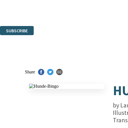
The data controller is
Hachette UK Limited
.
Read about how we’ll protect and use your data in our
Privacy Notices
You can unsubscribe at any time via the link in any email we send you.
SUBSCRIBE
Thank you. You are successfully signed up!
Share
H
by
La
Illus
Trans