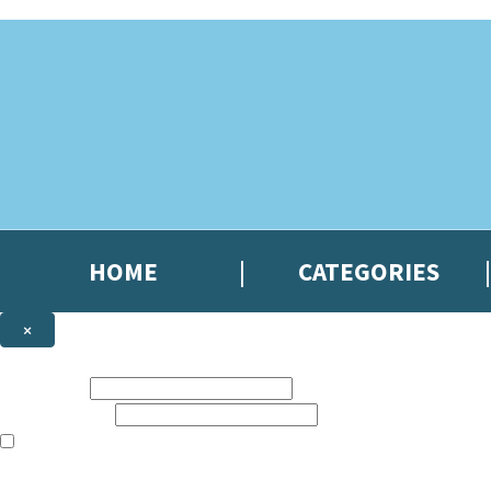
Skip to main content
HOME
CATEGORIES
×
NEWSLETTER SIGNUP
First name:
Email address:
The books featured on this site are aimed primarily at readers aged 13
Sign up to the Hachette Gifts newsletter to be the first to hear our lates