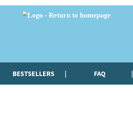
BESTSELLERS
FAQ
 or above and therefore you must be 13 years or over to sign up to our ne
t news!