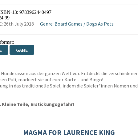
 ISBN-13:
9783962440497
24.99
: 26th July 2018
Genre
:
Board Games
/
Dogs As Pets
 format:
E
GAME
64 Hunderassen aus der ganzen Welt vor. Entdeckt die verschieden
n Puli, markiert sie auf eurer Karte – und Bingo!
ung in das traditionelle Spiel, indem die Spieler*innen Namen und
. Kleine Teile, Erstickungsgefahr!
MAGMA FOR LAURENCE KING