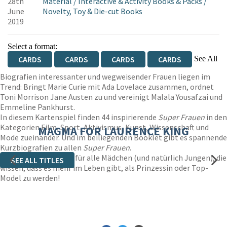
28th
Material
/
Interactive & Activity Books & Packs
/
June
Novelty, Toy & Die-cut Books
2019
Select a format:
See All
CARDS
CARDS
CARDS
CARDS
CARDS
Biografien interessanter und wegweisender Frauen liegen im
Trend: Bringt Marie Curie mit Ada Lovelace zusammen, ordnet
Toni Morrison Jane Austen zu und vereinigt Malala Yousafzai und
Emmeline Pankhurst.
In diesem Kartenspiel finden 44 inspirierende
Super Frauen
in den
Kategorien Film, Sport, Aktivismus, Kunst, Wissenschaft und
MAGMA FOR LAURENCE KING
Mode zueinander. Und im beiliegenden Booklet gibt es spannende
Kurzbiografien zu allen
Super Frauen
.
Ein großartiges Spiel für alle Mädchen (und natürlich Jungen), die
SEE ALL TITLES
wissen, dass es mehr im Leben gibt, als Prinzessin oder Top-
Model zu werden!